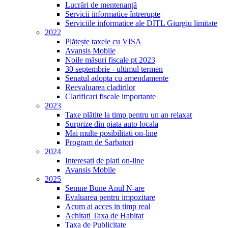
Lucrări de mentenanță
Servicii informatice întrerupte
Serviciile informatice ale DITL Giurgiu limitate
2022
Plătește taxele cu VISA
Avansis Mobile
Noile măsuri fiscale pt 2023
30 septembrie - ultimul termen
Senatul adopta cu amendamente
Reevaluarea cladirilor
Clarificari fiscale importante
2023
Taxe plătite la timp pentru un an relaxat
Surprize din piata auto locala
Mai multe posibilitati on-line
Program de Sarbatori
2024
Interesati de plati on-line
Avansis Mobile
2025
Semne Bune Anul N-are
Evaluarea pentru impozitare
Acum ai acces in timp real
Achitati Taxa de Habitat
Taxa de Publicitate