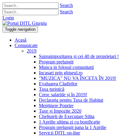
Search
Search
Login
Toggle navigation
Acasă
Comunicate
2019
Supraimpozitarea și cei 40 de proprietari !
Program prelungit
Munca in folosul comunitatii
Incasari prin ghiseul.ro
”MUZICA” NU VA ÎNCETA ÎN 2019!
Evaluarea Cladirilor
Taxa turistică
Cresc salariile și în 2019!
Declarația pentru Taxa de Habitat
Menținere Poprire
Taxe și Impozite 2020
Cheltuieli de Executare Silita
1 Aprilie ultima zi cu bonificație
Program prelungit pana la 1 Aprilie
Servicii DITL on-line