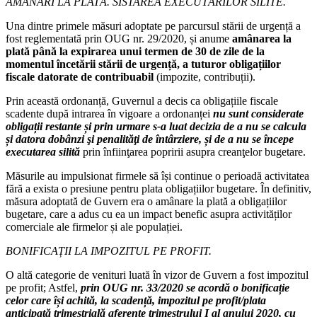
AMÂNĂRI LA PLATĂ. SISTAREA EXECUTĂRILOR SILITE.
Una dintre primele măsuri adoptate pe parcursul stării de urgență a
fost reglementată prin OUG nr. 29/2020, și anume
amânarea la
plată până la expirarea unui termen de 30 de zile de la
momentul încetării stării de urgență, a tuturor obligațiilor
fiscale datorate de contribuabil
(impozite, contribuții).
Prin această ordonanță, Guvernul a decis ca obligațiile fiscale
scadente după intrarea în vigoare a ordonanței
nu sunt considerate
obligații restante și prin urmare s-a luat decizia de a nu se calcula
și datora dobânzi şi penalităţi de întârziere, și de a nu se începe
executarea silită
prin înfiinţarea popririi asupra creanţelor bugetare.
Măsurile au impulsionat firmele să își continue o perioadă activitatea
fără a exista o presiune pentru plata obligațiilor bugetare. În definitiv,
măsura adoptată de Guvern era o amânare la plată a obligațiilor
bugetare, care a adus cu ea un impact benefic asupra activităților
comerciale ale firmelor și ale populației.
BONIFICAȚII LA IMPOZITUL PE PROFIT.
O altă categorie de venituri luată în vizor de Guvern a fost impozitul
pe profit; Astfel,
prin OUG nr. 33/2020 se acordă o bonificație
celor care își achită, la scadență, impozitul pe profit/plata
anticipată trimestrială aferente trimestrului I al anului 2020, cu