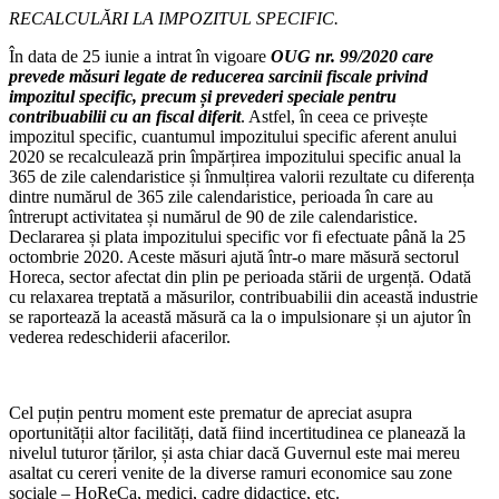
RECALCULĂRI LA IMPOZITUL SPECIFIC.
În data de 25 iunie a intrat în vigoare
OUG nr. 99/2020 care
prevede măsuri legate de reducerea sarcinii fiscale privind
impozitul specific, precum și prevederi speciale pentru
contribuabilii cu an fiscal diferit
. Astfel, în ceea ce privește
impozitul specific, cuantumul impozitului specific aferent anului
2020 se recalculează prin împărțirea impozitului specific anual la
365 de zile calendaristice și înmulțirea valorii rezultate cu diferența
dintre numărul de 365 zile calendaristice, perioada în care au
întrerupt activitatea și numărul de 90 de zile calendaristice.
Declararea și plata impozitului specific vor fi efectuate până la 25
octombrie 2020. Aceste măsuri ajută într-o mare măsură sectorul
Horeca, sector afectat din plin pe perioada stării de urgență. Odată
cu relaxarea treptată a măsurilor, contribuabilii din această industrie
se raportează la această măsură ca la o impulsionare și un ajutor în
vederea redeschiderii afacerilor.
Cel puțin pentru moment este prematur de apreciat asupra
oportunității altor facilități, dată fiind incertitudinea ce planează la
nivelul tuturor țărilor, și asta chiar dacă Guvernul este mai mereu
asaltat cu cereri venite de la diverse ramuri economice sau zone
sociale – HoReCa, medici, cadre didactice, etc.