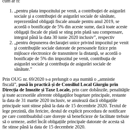
cum ar fi:
„pentru plata impozitului pe venit, a contribuţiei de asigurări
sociale şi a contribuţiei de asigurări sociale de sănătate,
reprezentând obligaţii fiscale anuale pentru anul 2019, se
acordă o bonificaţie de 5% din aceste sume, dacă toate aceste
obligaţii fiscale de plată se sting prin plată sau compensare,
integral până la data 30 iunie 2020 inclusiv”, respectiv
„pentru depunerea declaraţiei unice privind impozitul pe venit
şi contribuţiile sociale datorate de persoanele fizice prin
mijloace electronice de transmitere la distanţă, se acordă o
bonificaţie de 5% din impozitul pe venit, contribuţia de
asigurări sociale şi contribuţia de asigurări sociale de
sănătate.”
Prin OUG nr. 69/2020 s-a prelungit o așa numită o „amnistie
fiscală”,
pusă în practică și de Consiliul Local Giurgiu prin
Direcția de Imozite și Taxe Locale,
prin care dobânzile, penalităţile
şi toate accesoriile aferente obligaţiilor bugetare principale, restante
la data de 31 martie 2020 inclusiv, se anulează dacă obligațiile
principale sunt stinse până la data de 15 decembrie 2020. Textul de
lege prezintă, din fericire, destul de explicit procedura de notificare
pe care contribuabilul care dorește să beneficieze de facilitate trebuie
să o urmeze, astfel încât obligațiile principale datorate de acesta să
fie stinse până la data de 15 decembrie 2020.