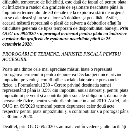
dificultăți temporare de lichidități, este dată de faptul că pentru plata
cu întârziere a ratelor din graficele de eşalonare neachitate până la
împlinirea termenului de 30 de zile de la expirarea stării de urgență
nu se calculează şi nu se datorează dobânzi şi penalităţi. Astfel,
această măsură reprezintă o plasă de salvare a debitorilor aflați în
dificultate generată de lipsa temporară de disponibilități bănești.
Prin
OUG nr. 99/2020 s-a prorogat termenul pentru plata cu întârziere
a ratelor din graficele de eșalonare neachitate până la 25
octombrie 2020.
PROROGĂRI DE TERMENE. AMNISTIE FISCALĂ PENTRU
ACCESORII.
Poate una dintre cele mai apreciate măsuri luate o reprezintă
prorogarea termenului pentru depunerea Declarației unice privind
impozitul pe venit şi contribuțiile sociale datorate de persoanele
fizice, a Formularului 230 - Cerere privind destinația sumei
reprezentând până la 3,5% din impozitul anual datorat și pentru plata
impozitului pe venit şi a contribuțiilor sociale obligatorii, datorate de
persoanele fizice, pentru veniturile obținute în anul 2019. Astfel, prin
OUG nr. 69/2020 termenul pentru depunerea celor două acte,
respectiv pentru plata impozitului și a contribuțiilor s-a prorogat până
la 30 iunie 2020.
Dealtfel, prin OUG 69/2020 s-au mai avut în vedere și alte facilități