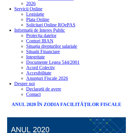
2026
Servicii Online
Legislație
Plata Online
Solicitari Online ROePAS
Informații de Interes Public
Protecția datelor
Conturi IBAN
Situația drepturilor salariale
Situatii Financiare
Integritate
Documente Legea 544/2001
Acord Colectiv
Accesibilitate
Anunțuri Fiscale 2026
Despre noi
Declarații de avere
Contact
ANUL 2020 ÎN ZODIA FACILITĂȚILOR FISCALE