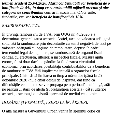
termen scadent 25.04.2020. Marii contribuabili vor beneficia de o
bonificație de 5%, în timp ce contribuabilii mijlocii precum și alte
categorii de contribuabili
cum ar fi asociațiile, ONG-urile,
fundațiile, etc.
vor beneficia de bonificații de 10%.
RAMBURSAREA TVA.
În privința rambursării de TVA, prin OUG nr. 48/2020 s-a
determinat generalizarea acesteia. Astfel, taxa pe valoarea adăugată
solicitată la rambursare prin deconturile cu sumă negativă de taxă pe
valoarea adăugată cu opţiune de rambursare, depuse în cadrul
termenului legal de depunere, se rambursează de organul fiscal
central, cu efectuarea, ulterior, a inspecţiei fiscale. Măsura ajută
enorm, fie și doar dacă ne gândim la fluidizarea circuitului
economic, prin acordarea posibilității contribuabililor de a beneficia
de rambursare TVA fără implicarea inițială a organelor fiscale
principale. Chiar dacă limitarea în timp a măsurilor (până la 25
octombrie 2020) nu e chiar destul de inspirată, dat fiind că
dificultățile economice se vor propaga pe o perioadă mai lungă, atât
pe parcursul stării de alertă (și prelungirea acesteia), cât și ulterior
acesteia, este totuși o măsură apreciată de mediul economic.
DOBÂNZI ȘI PENALITĂȚI ZERO LA ÎNTÂRZIERI.
O altă măsură a Guvernului Orban venită în sprijinul celor cu