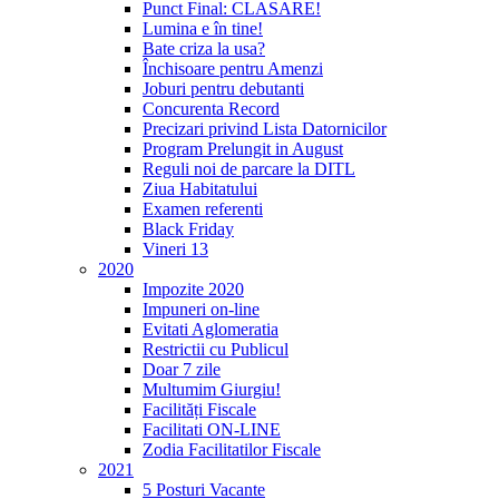
Punct Final: CLASARE!
Lumina e în tine!
Bate criza la usa?
Închisoare pentru Amenzi
Joburi pentru debutanti
Concurenta Record
Precizari privind Lista Datornicilor
Program Prelungit in August
Reguli noi de parcare la DITL
Ziua Habitatului
Examen referenti
Black Friday
Vineri 13
2020
Impozite 2020
Impuneri on-line
Evitati Aglomeratia
Restrictii cu Publicul
Doar 7 zile
Multumim Giurgiu!
Facilități Fiscale
Facilitati ON-LINE
Zodia Facilitatilor Fiscale
2021
5 Posturi Vacante