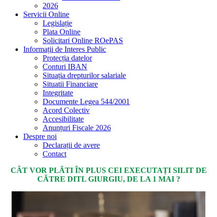
2026
Servicii Online
Legislație
Plata Online
Solicitari Online ROePAS
Informații de Interes Public
Protecția datelor
Conturi IBAN
Situația drepturilor salariale
Situatii Financiare
Integritate
Documente Legea 544/2001
Acord Colectiv
Accesibilitate
Anunțuri Fiscale 2026
Despre noi
Declarații de avere
Contact
CÂT VOR PLĂTI ÎN PLUS CEI EXECUTAȚI SILIT DE
CĂTRE DITL GIURGIU, DE LA 1 MAI ?