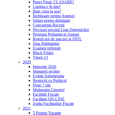
Punct Final: CLASARE!
Lumina e în tine!
Bate criza la usa?
Închisoare pentru Amenzi
Joburi pentru debutanti
Concurenta Record
Precizari privind Lista Datornicilor
Program Prelungit in August
Reguli noi de parcare la DITL
Ziua Habitatului
Examen referenti
Black Friday
Vineri 13
2020
Impozite 2020
Impuneri on-line
Evitati Aglomeratia
Restrictii cu Publicul
Doar 7 zile
Multumim Giurgiu!
Facilități Fiscale
Facilitati ON-LINE
Zodia Facilitatilor Fiscale
2021
5 Posturi Vacante