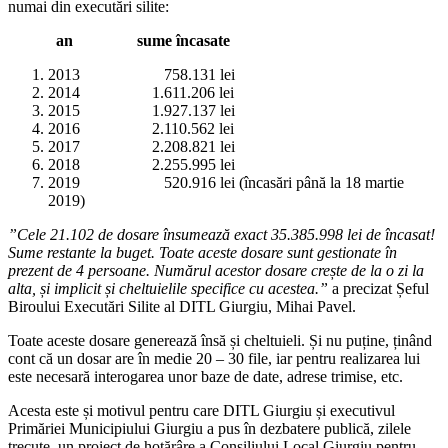
numai din executări silite:
an sume încasate
2013 758.131 lei
2014 1.611.206 lei
2015 1.927.137 lei
2016 2.110.562 lei
2017 2.208.821 lei
2018 2.255.995 lei
2019 520.916 lei (încasări până la 18 martie
2019)
”Cele 21.102 de dosare însumează exact 35.385.998 lei de încasat!
Sume restante la buget. Toate aceste dosare sunt gestionate în
prezent de 4 persoane. Numărul acestor dosare crește de la o zi la
alta, și implicit și cheltuielile specifice cu acestea.”
a precizat Șeful
Biroului Executări Silite al DITL Giurgiu, Mihai Pavel.
Toate aceste dosare generează însă și cheltuieli. Și nu puține, ținând
cont că un dosar are în medie 20 – 30 file, iar pentru realizarea lui
este necesară interogarea unor baze de date, adrese trimise, etc.
Acesta este și motivul pentru care DITL Giurgiu și executivul
Primăriei Municipiului Giurgiu a pus în dezbatere publică, zilele
trecute, un proiect de hotărâre a Consiliului Local Giurgiu pentru