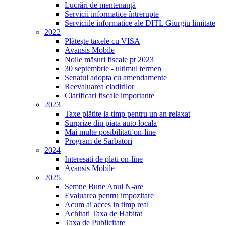
Lucrări de mentenanță
Servicii informatice întrerupte
Serviciile informatice ale DITL Giurgiu limitate
2022
Plătește taxele cu VISA
Avansis Mobile
Noile măsuri fiscale pt 2023
30 septembrie - ultimul termen
Senatul adopta cu amendamente
Reevaluarea cladirilor
Clarificari fiscale importante
2023
Taxe plătite la timp pentru un an relaxat
Surprize din piata auto locala
Mai multe posibilitati on-line
Program de Sarbatori
2024
Interesati de plati on-line
Avansis Mobile
2025
Semne Bune Anul N-are
Evaluarea pentru impozitare
Acum ai acces in timp real
Achitati Taxa de Habitat
Taxa de Publicitate