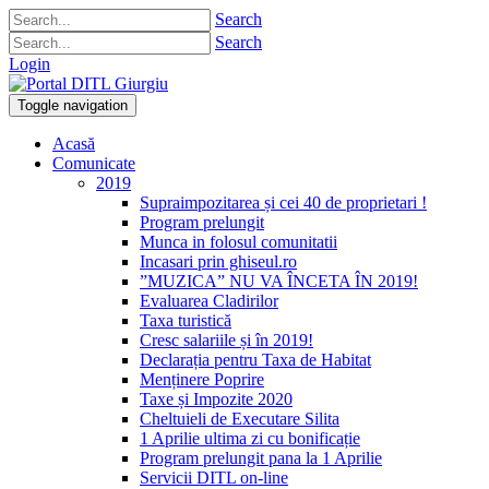
Search
Search
Login
Toggle navigation
Acasă
Comunicate
2019
Supraimpozitarea și cei 40 de proprietari !
Program prelungit
Munca in folosul comunitatii
Incasari prin ghiseul.ro
”MUZICA” NU VA ÎNCETA ÎN 2019!
Evaluarea Cladirilor
Taxa turistică
Cresc salariile și în 2019!
Declarația pentru Taxa de Habitat
Menținere Poprire
Taxe și Impozite 2020
Cheltuieli de Executare Silita
1 Aprilie ultima zi cu bonificație
Program prelungit pana la 1 Aprilie
Servicii DITL on-line