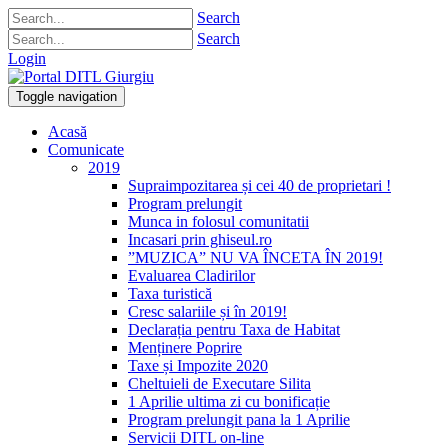
Search
Search
Login
Toggle navigation
Acasă
Comunicate
2019
Supraimpozitarea și cei 40 de proprietari !
Program prelungit
Munca in folosul comunitatii
Incasari prin ghiseul.ro
”MUZICA” NU VA ÎNCETA ÎN 2019!
Evaluarea Cladirilor
Taxa turistică
Cresc salariile și în 2019!
Declarația pentru Taxa de Habitat
Menținere Poprire
Taxe și Impozite 2020
Cheltuieli de Executare Silita
1 Aprilie ultima zi cu bonificație
Program prelungit pana la 1 Aprilie
Servicii DITL on-line