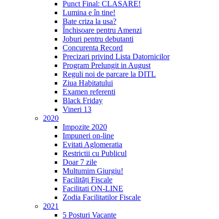
Punct Final: CLASARE!
Lumina e în tine!
Bate criza la usa?
Închisoare pentru Amenzi
Joburi pentru debutanti
Concurenta Record
Precizari privind Lista Datornicilor
Program Prelungit in August
Reguli noi de parcare la DITL
Ziua Habitatului
Examen referenti
Black Friday
Vineri 13
2020
Impozite 2020
Impuneri on-line
Evitati Aglomeratia
Restrictii cu Publicul
Doar 7 zile
Multumim Giurgiu!
Facilități Fiscale
Facilitati ON-LINE
Zodia Facilitatilor Fiscale
2021
5 Posturi Vacante