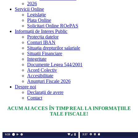
2026
Servicii Online
Legislație
Plata Online
Solicitari Online ROePAS
Informații de Interes Public
Protecția datelor
Conturi IBAN
Situația drepturilor salariale
Situatii Financiare
Integritate
Documente Legea 544/2001
Acord Colectiv
Accesibilitate
Anunțuri Fiscale 2026
Despre noi
Declarații de avere
Contact
ACUM AI ACCES ÎN TIMP REAL LA INFORMAȚIILE
TALE FISCALE!