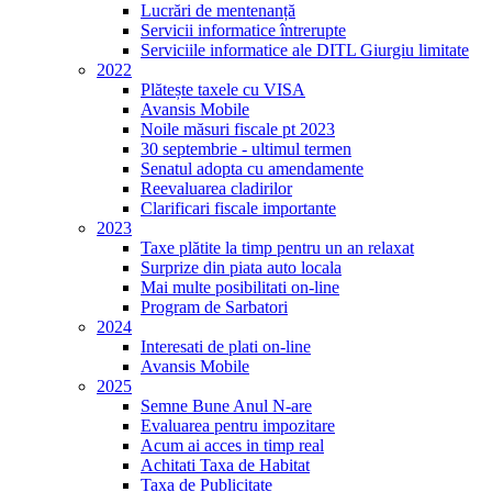
Lucrări de mentenanță
Servicii informatice întrerupte
Serviciile informatice ale DITL Giurgiu limitate
2022
Plătește taxele cu VISA
Avansis Mobile
Noile măsuri fiscale pt 2023
30 septembrie - ultimul termen
Senatul adopta cu amendamente
Reevaluarea cladirilor
Clarificari fiscale importante
2023
Taxe plătite la timp pentru un an relaxat
Surprize din piata auto locala
Mai multe posibilitati on-line
Program de Sarbatori
2024
Interesati de plati on-line
Avansis Mobile
2025
Semne Bune Anul N-are
Evaluarea pentru impozitare
Acum ai acces in timp real
Achitati Taxa de Habitat
Taxa de Publicitate