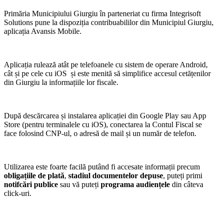
Primăria Municipiului Giurgiu în parteneriat cu firma Integrisoft
Solutions pune la dispoziția contribuabililor din Municipiul Giurgiu,
aplicația Avansis Mobile.
Aplicația rulează atât pe telefoanele cu sistem de operare Android,
cât și pe cele cu iOS și este menită să simplifice accesul cetățenilor
din Giurgiu la informațiile lor fiscale.
După descărcarea și instalarea aplicației din Google Play sau App
Store (pentru terminalele cu iOS), conectarea la Contul Fiscal se
face folosind CNP-ul, o adresă de mail și un număr de telefon.
Utilizarea este foarte facilă putând fi accesate informații precum
obligațiile de plată
,
stadiul documentelor depuse
, puteți primi
notifcări publice
sau vă puteți
programa audiențele
din câteva
click-uri.