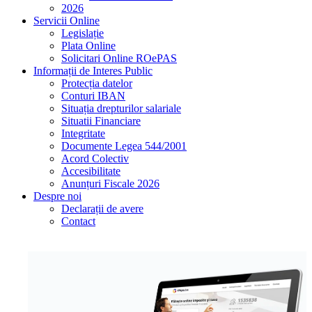
2026
Servicii Online
Legislație
Plata Online
Solicitari Online ROePAS
Informații de Interes Public
Protecția datelor
Conturi IBAN
Situația drepturilor salariale
Situatii Financiare
Integritate
Documente Legea 544/2001
Acord Colectiv
Accesibilitate
Anunțuri Fiscale 2026
Despre noi
Declarații de avere
Contact