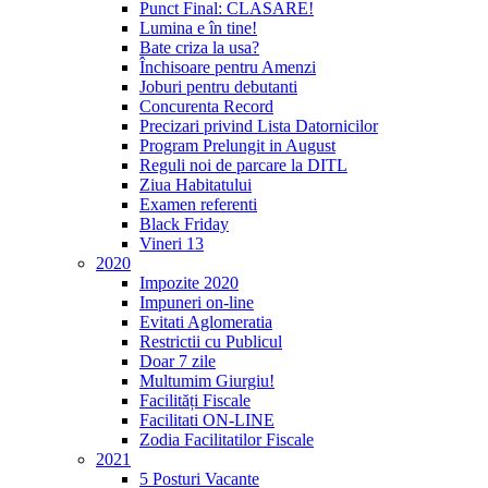
Punct Final: CLASARE!
Lumina e în tine!
Bate criza la usa?
Închisoare pentru Amenzi
Joburi pentru debutanti
Concurenta Record
Precizari privind Lista Datornicilor
Program Prelungit in August
Reguli noi de parcare la DITL
Ziua Habitatului
Examen referenti
Black Friday
Vineri 13
2020
Impozite 2020
Impuneri on-line
Evitati Aglomeratia
Restrictii cu Publicul
Doar 7 zile
Multumim Giurgiu!
Facilități Fiscale
Facilitati ON-LINE
Zodia Facilitatilor Fiscale
2021
5 Posturi Vacante