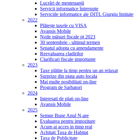
Lucrări de mentenanță
Servicii informatice întrerupte
Serviciile informatice ale DITL Giurgiu limitate
2022
Plătește taxele cu VISA
Avansis Mobile
Noile măsuri fiscale pt 2023
30 septembrie - ultimul termen
Senatul adopta cu amendamente
Reevaluarea cladirilor
Clarificari fiscale importante
2023
Taxe plătite la timp pentru un an relaxat
Surprize din piata auto locala
Mai multe posibilitati on-line
Program de Sarbatori
2024
Interesati de plati on-line
Avansis Mobile
2025
Semne Bune Anul N-are
Evaluarea pentru impozitare
Acum ai acces in timp real
Achitati Taxa de Habitat
Taxa de Publicitate