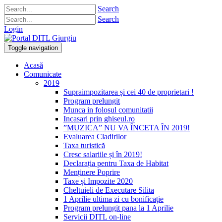
Search
Search
Login
Toggle navigation
Acasă
Comunicate
2019
Supraimpozitarea și cei 40 de proprietari !
Program prelungit
Munca in folosul comunitatii
Incasari prin ghiseul.ro
”MUZICA” NU VA ÎNCETA ÎN 2019!
Evaluarea Cladirilor
Taxa turistică
Cresc salariile și în 2019!
Declarația pentru Taxa de Habitat
Menținere Poprire
Taxe și Impozite 2020
Cheltuieli de Executare Silita
1 Aprilie ultima zi cu bonificație
Program prelungit pana la 1 Aprilie
Servicii DITL on-line