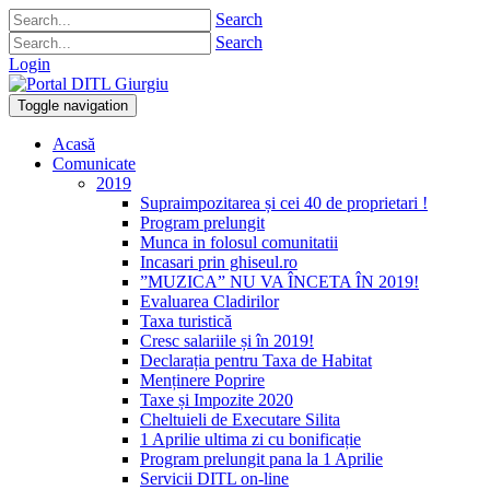
Search
Search
Login
Toggle navigation
Acasă
Comunicate
2019
Supraimpozitarea și cei 40 de proprietari !
Program prelungit
Munca in folosul comunitatii
Incasari prin ghiseul.ro
”MUZICA” NU VA ÎNCETA ÎN 2019!
Evaluarea Cladirilor
Taxa turistică
Cresc salariile și în 2019!
Declarația pentru Taxa de Habitat
Menținere Poprire
Taxe și Impozite 2020
Cheltuieli de Executare Silita
1 Aprilie ultima zi cu bonificație
Program prelungit pana la 1 Aprilie
Servicii DITL on-line