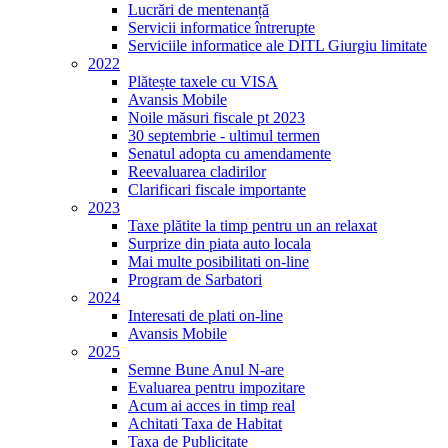
Lucrări de mentenanță
Servicii informatice întrerupte
Serviciile informatice ale DITL Giurgiu limitate
2022
Plătește taxele cu VISA
Avansis Mobile
Noile măsuri fiscale pt 2023
30 septembrie - ultimul termen
Senatul adopta cu amendamente
Reevaluarea cladirilor
Clarificari fiscale importante
2023
Taxe plătite la timp pentru un an relaxat
Surprize din piata auto locala
Mai multe posibilitati on-line
Program de Sarbatori
2024
Interesati de plati on-line
Avansis Mobile
2025
Semne Bune Anul N-are
Evaluarea pentru impozitare
Acum ai acces in timp real
Achitati Taxa de Habitat
Taxa de Publicitate