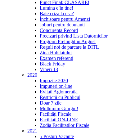
Punct Final: CLASARE!
Lumina e în tine!
Bate criza la usa?
Închisoare pentru Amenzi
Joburi pentru debutanti
Concurenta Record
Precizari privind Lista Datornicilor
Program Prelungit in August
Reguli noi de parcare la DITL
Ziua Habitatului
Examen referenti
Black Friday
Vineri 13
2020
Impozite 2020
Impuneri on-line
Evitati Aglomeratia
Restrictii cu Publicul
Doar 7 zile
Multumim Giurgiu!
Facilități Fiscale
Facilitati ON-LINE
Zodia Facilitatilor Fiscale
2021
5 Posturi Vacante